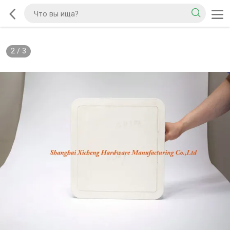
2
/
3