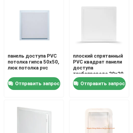
Путешествие фабрики
Проверка качества
Свяжитесь мы
панель доступа PVC
плоский спрятанный
потолка гипса 50x50,
PVC квадрат панели
люк потолка pvc
доступа
Спросите цитату
трубопровода 20x20
сформировал
Отправить запрос
Отправить запрос
Алюминиевая панель доступа
Стальная панель доступа
Аксессуары гипсокартона