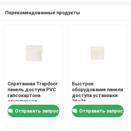
Порекомендованные продукты
Спрятанная Trapdoor
Быстрое
панель доступа PVC
оборудование панели
Дом
гипсокартона
доступа установки
огнеупорная
36x36
Отправить запрос
Отправить запрос
Продукты
О нас