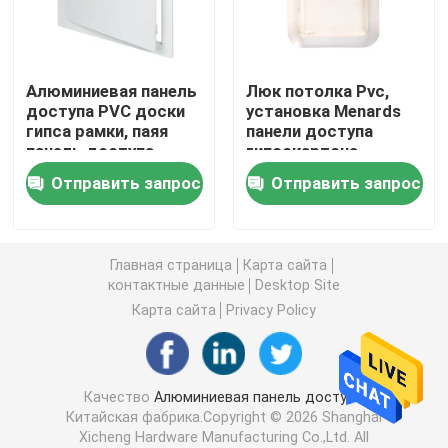
крышка стока пола
Алюминиевая панель
Люк потолка Pvc,
доступа PVC доски
установка Menards
Стальной люк
гипса рамки, паяя
панели доступа
панель доступа
гипсокартона
стены
быстрая для
Панель доступа ПВК
Отправить запрос
Отправить запрос
домашней
безопасности
Металл штемпелюя части
Главная страница
Карта сайта
контактные данные
Desktop Site
Струбцина зажима весны
Карта сайта
Privacy Policy
стальной канал
Качество
Алюминиевая панель доступа
Китайская фабрика.Copyright © 2026 Shanghai
стальной провод
Xicheng Hardware Manufacturing Co.,Ltd. All