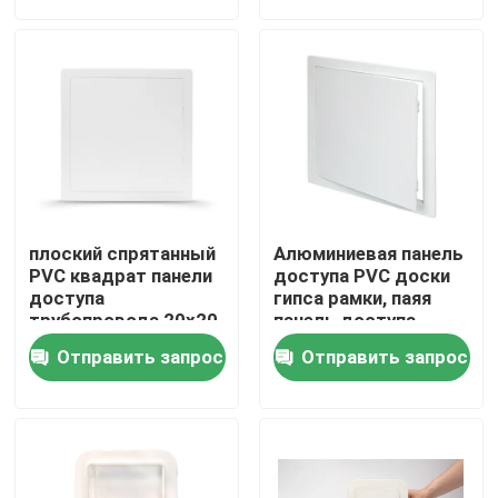
Путешествие фабрики
Проверка качества
Свяжитесь мы
плоский спрятанный
Алюминиевая панель
Спросите цитату
PVC квадрат панели
доступа PVC доски
доступа
гипса рамки, паяя
трубопровода 20x20
панель доступа
сформировал
стены
Алюминиевая панель доступа
Отправить запрос
Отправить запрос
Стальная панель доступа
Аксессуары гипсокартона