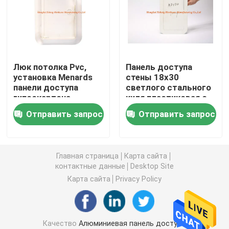
крышка стока пола
Стальной люк
Люк потолка Pvc,
Панель доступа
установка Menards
стены 18x30
панели доступа
светлого стального
Панель доступа ПВК
гипсокартона
киля пластиковая с
быстрая для
ключом
Отправить запрос
Отправить запрос
домашней
Металл штемпелюя части
безопасности
Струбцина зажима весны
Главная страница
Карта сайта
контактные данные
Desktop Site
Карта сайта
Privacy Policy
стальной канал
стальной провод
Качество
Алюминиевая панель доступа