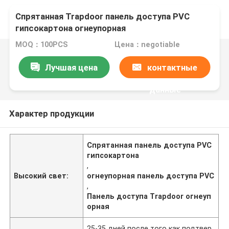
Спрятанная Trapdoor панель доступа PVC
гипсокартона огнеупорная
MOQ：100PCS
Цена：negotiable
Лучшая цена
контактные
данные
Характер продукции
Спрятанная панель доступа PVC
гипсокартона
,
Высокий свет:
огнеупорная панель доступа PVC
,
Панель доступа Trapdoor огнеуп
орная
25-35 дней после того как подтвер