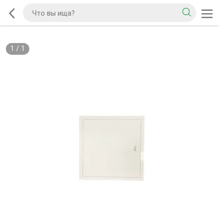
1
/
1