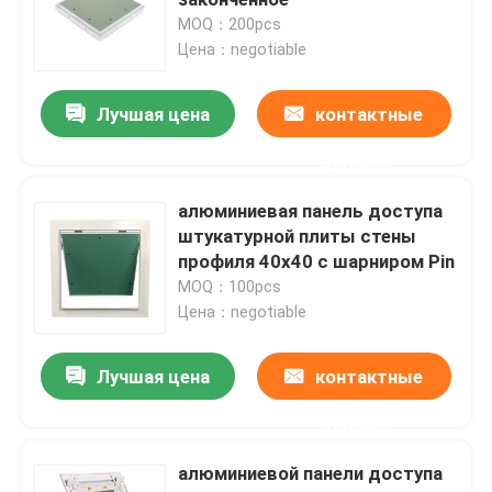
MOQ：200pcs
Цена：negotiable
крышка стока пола
Лучшая цена
контактные
Стальной люк
данные
Панель доступа ПВК
алюминиевая панель доступа
штукатурной плиты стены
профиля 40x40 с шарниром Pin
Металл штемпелюя части
MOQ：100pcs
Цена：negotiable
Струбцина зажима весны
Лучшая цена
контактные
стальной канал
данные
алюминиевой панели доступа
стальной провод