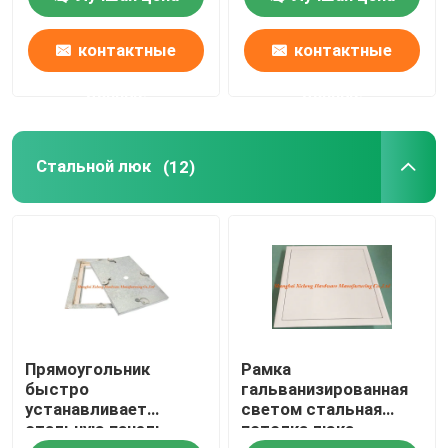
принимает
металла
контактные
контактные
данные
данные
Стальной люк
(12)
Прямоугольник
Рамка
быстро
гальванизированная
устанавливает
светом стальная
стальную панель
потолка люка