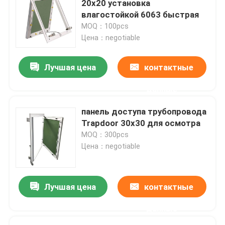
20x20 установка
влагостойкой 6063 быстрая
части конструкции
MOQ：100pcs
Цена：negotiable
электронные запасные части
Лучшая цена
контактные
Кронштейны рамки металла
данные
панель доступа трубопровода
Trapdoor 30x30 для осмотра
MOQ：300pcs
Цена：negotiable
Лучшая цена
контактные
данные