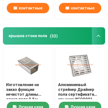
контактные
контактные
данные
данные
крышка стока пола
(32)
Изготовление на
Алюминиевый
заказ функции
стрейнер Драйнер
нечистот длины
пола сертификата
стока пола 0.5м
крышки ИСО9001
нержавеющей стали
стока пола квадрата
Лучшая цена
Лучшая цена