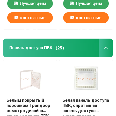
доступа с тяжелыми
дверцы входного
Лучшая цена
Лучшая цена
крюками люка 4
люка притока СК-
АПС-010
контактные
контактные
данные
данные
Панель доступа ПВК
(25)
Белым покрытый
Белая панель доступа
порошком Трапдоор
ПВК, спрятанная
осмотра дизайна
панель доступа
панели доступа ПВК
гипсокартона с