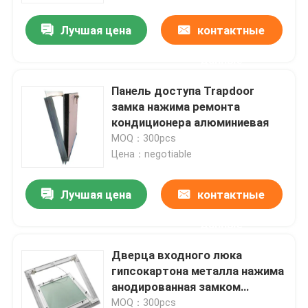
Лучшая цена
контактные
данные
Панель доступа Trapdoor
замка нажима ремонта
кондиционера алюминиевая
MOQ：300pcs
Цена：negotiable
Лучшая цена
контактные
Дом
данные
Дверца входного люка
Продукты
гипсокартона металла нажима
анодированная замком
поверхностная для осмотра
О нас
MOQ：300pcs