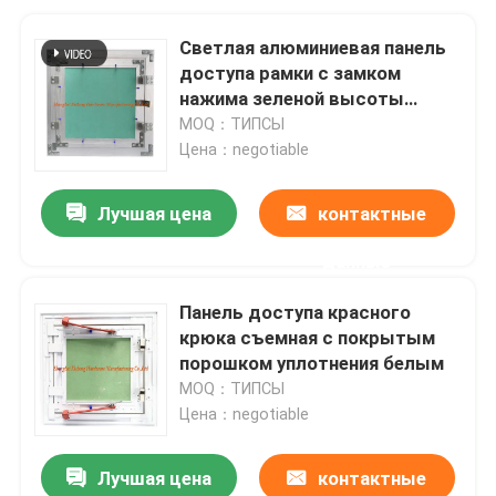
Светлая алюминиевая панель
доступа рамки с замком
нажима зеленой высоты
штукатурной плиты низкой
MOQ：ТИПСЫ
особенным
Цена：negotiable
Лучшая цена
контактные
данные
Панель доступа красного
крюка съемная с покрытым
порошком уплотнения белым
MOQ：ТИПСЫ
Цена：negotiable
Лучшая цена
контактные