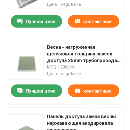
Цена：negotiable
Путешествие фабрики
Лучшая цена
контактные
данные
Проверка качества
Весна - нагруженная
Свяжитесь мы
щелчковая толщина панели
доступа 25mm трубопровода
замка
MOQ：200pcs
Спросите цитату
Цена：negotiable
Алюминиевая панель доступа
Лучшая цена
контактные
данные
Стальная панель доступа
Панель доступа замка весны
нержавеющая анодировала
Аксессуары гипсокартона
законченное