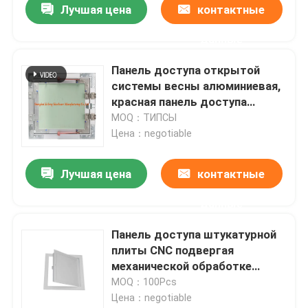
Лучшая цена
контактные
данные
Панель доступа открытой
системы весны алюминиевая,
красная панель доступа
потолка гипсокартона крюка
MOQ：ТИПСЫ
Цена：negotiable
Лучшая цена
контактные
данные
Панель доступа штукатурной
плиты CNC подвергая
механической обработке
алюминиевая с шарниром Pin
MOQ：100Pcs
Цена：negotiable