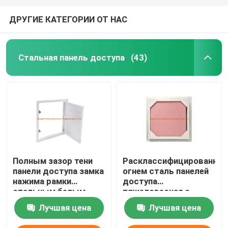
ДРУГИЕ КАТЕГОРИИ ОТ НАС
Стальная панель доступа
(43)
Полным зазор тени
Расклассифицированная
панели доступа замка
огнем сталь панелей
нажима рамки
доступа
стальным белым
тяжеловесная с
покрытый порошком
розовой доской гипса
Лучшая цена
Лучшая цена
для гипсокартона