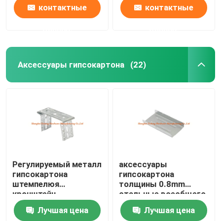
контактные
контактные
данные
данные
Аксессуары гипсокартона
(22)
Регулируемый металл
аксессуары
гипсокартона
гипсокартона
штемпелюя
толщины 0.8mm
кронштейн
стальные всеобщего
гальванизированный
прямого совместного
Лучшая цена
Лучшая цена
частями стальной
соединителя профиля