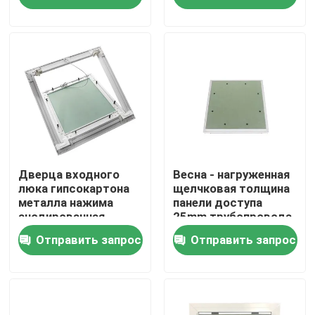
шарниром Pin
Путешествие фабрики
Проверка качества
Свяжитесь мы
Спросите цитату
Дверца входного
Весна - нагруженная
люка гипсокартона
щелчковая толщина
металла нажима
панели доступа
анодированная
25mm трубопровода
Алюминиевая панель доступа
замком
замка
Отправить запрос
Отправить запрос
поверхностная для
осмотра
Стальная панель доступа
Аксессуары гипсокартона