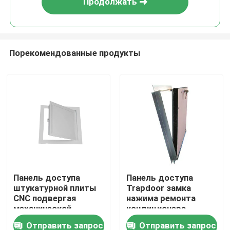
Продолжать
Порекомендованные продукты
Дом
Панель доступа
Панель доступа
штукатурной плиты
Trapdoor замка
Продукты
CNC подвергая
нажима ремонта
механической
кондиционера
обработке
алюминиевая
Отправить запрос
Отправить запрос
О нас
алюминиевая с