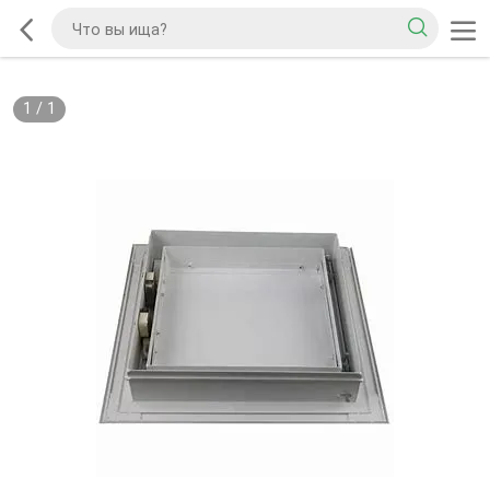
1
/
1