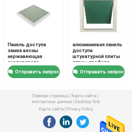
крышка стока пола
Стальной люк
Панель доступа
алюминиевая панель
замка весны
доступа
Панель доступа ПВК
нержавеющая
штукатурной плиты
анодировала
стены профиля
законченное
40x40 с шарниром
Металл штемпелюя части
Отправить запрос
Отправить запрос
Pin
Струбцина зажима весны
Главная страница
Карта сайта
контактные данные
Desktop Site
стальной канал
Карта сайта
Privacy Policy
стальной провод