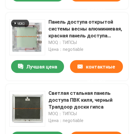
данные
Панель доступа открытой
системы весны алюминиевая,
красная панель доступа
потолка гипсокартона крюка
MOQ：ТИПСЫ
Цена：negotiable
Лучшая цена
контактные
данные
Светлая стальная панель
доступа ПВК киля, черный
Трапдоор доски гипса
MOQ：ТИПСЫ
Цена：negotiable