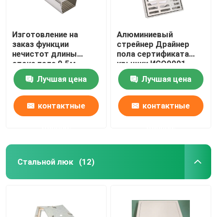
Изготовление на
Алюминиевый
заказ функции
стрейнер Драйнер
нечистот длины
пола сертификата
стока пола 0.5м
крышки ИСО9001
нержавеющей стали
стока пола квадрата
Лучшая цена
Лучшая цена
принимает
металла
контактные
контактные
данные
данные
Стальной люк
(12)