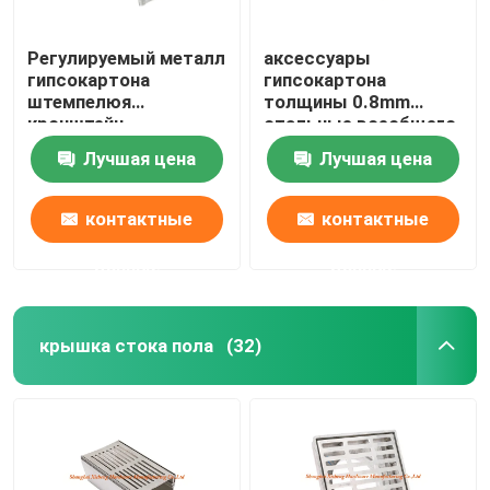
Регулируемый металл
аксессуары
гипсокартона
гипсокартона
штемпелюя
толщины 0.8mm
кронштейн
стальные всеобщего
гальванизированный
прямого совместного
Лучшая цена
Лучшая цена
частями стальной
соединителя профиля
контактные
контактные
данные
данные
крышка стока пола
(32)