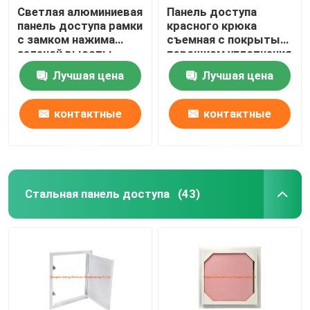
Светлая алюминиевая
Панель доступа
панель доступа рамки
красного крюка
с замком нажима
съемная с покрытым
зеленой высоты
порошком уплотнения
штукатурной плиты
белым
Лучшая цена
Лучшая цена
низкой особенным
контактные
контактные
данные
данные
Стальная панель доступа
(43)