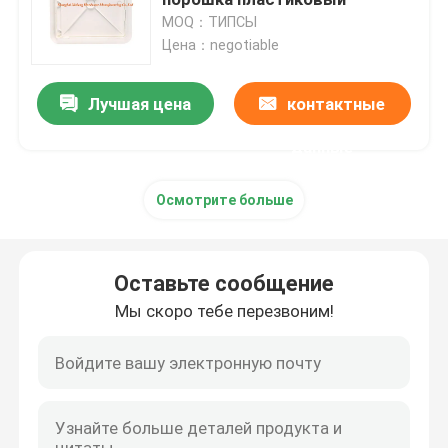
MOQ：ТИПСЫ
Цена：negotiable
крышка стока пола
Лучшая цена
контактные
Стальной люк
данные
Панель доступа ПВК
Осмотрите больше
Металл штемпелюя части
Оставьте сообщение
Струбцина зажима весны
Мы скоро тебе перезвоним!
стальной канал
стальной провод