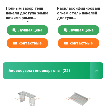
Полным зазор тени
Расклассифицированная
панели доступа замка
огнем сталь панелей
нажима рамки
доступа
стальным белым
тяжеловесная с
покрытый порошком
розовой доской гипса
Лучшая цена
Лучшая цена
для гипсокартона
контактные
контактные
данные
данные
Аксессуары гипсокартона
(22)