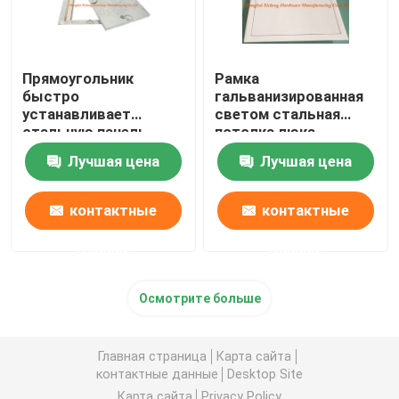
Прямоугольник
Рамка
быстро
гальванизированная
устанавливает
светом стальная
стальную панель
потолка люка
доступа с тяжелыми
дверцы входного
Лучшая цена
Лучшая цена
крюками люка 4
люка притока СК-
АПС-010
контактные
контактные
данные
данные
Осмотрите больше
Главная страница
Карта сайта
контактные данные
Desktop Site
Карта сайта
Privacy Policy