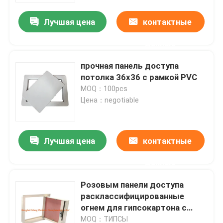
Лучшая цена
контактные
данные
прочная панель доступа
потолка 36x36 с рамкой PVC
MOQ：100pcs
Цена：negotiable
Лучшая цена
контактные
Дом
данные
Розовым панели доступа
Продукты
расклассифицированные
огнем для гипсокартона с
съемным на открытом
О нас
MOQ：ТИПСЫ