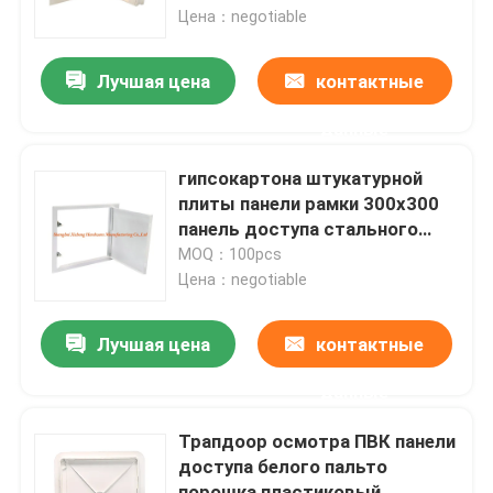
воздухе СК-АПС-004
Цена：negotiable
Путешествие фабрики
Лучшая цена
контактные
данные
Проверка качества
гипсокартона штукатурной
Свяжитесь мы
плиты панели рамки 300x300
панель доступа стального
стальная
MOQ：100pcs
Спросите цитату
Цена：negotiable
Алюминиевая панель доступа
Лучшая цена
контактные
данные
Стальная панель доступа
Трапдоор осмотра ПВК панели
доступа белого пальто
Аксессуары гипсокартона
порошка пластиковый