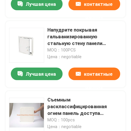
Лучшая цена
контактные
данные
Напудрите покрывая
гальванизированную
стальную стену панели
доступа 36x36 потолка
MOQ：100PCS
пластиковую стальную
Цена：negotiable
Лучшая цена
контактные
данные
Съемным
расклассифицированная
огнем панель доступа
трубопровода гипсокартона
MOQ：100pcs
доски гипса съемная
Цена：negotiable