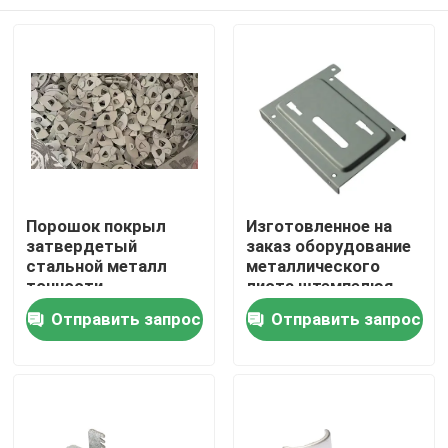
Порошок покрыл
Изготовленное на
затвердетый
заказ оборудование
стальной металл
металлического
точности
листа штемпелюя
штемпелюя толщину
части для
Дом
Отправить запрос
Отправить запрос
частей 1.0mm
автомобильного
Продукты
О нас