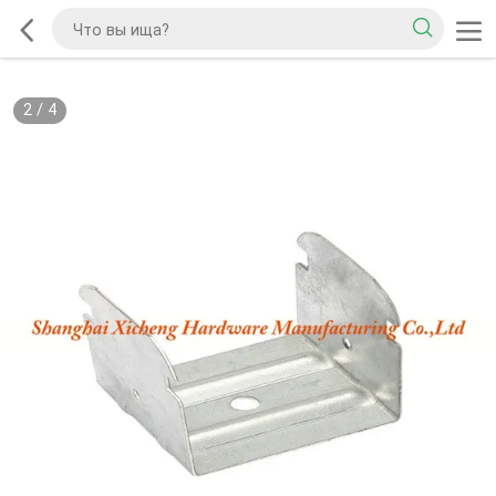
2
/
4