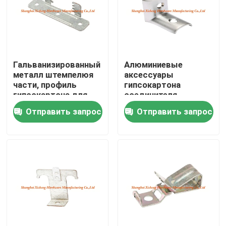
Путешествие фабрики
Проверка качества
Гальванизированный
Алюминиевые
металл штемпелюя
аксессуары
части, профиль
гипсокартона
Свяжитесь мы
гипсокартона для
соединителя
конструкции
потолка плакировкой
Отправить запрос
Отправить запрос
«л» «м» родия
Спросите цитату
Алюминиевая панель доступа
Стальная панель доступа
Аксессуары гипсокартона