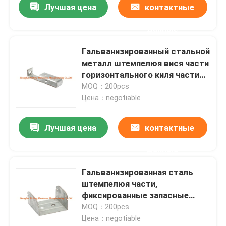
Лучшая цена
контактные
данные
Гальванизированный стальной
металл штемпелюя вися части
горизонтального киля части
запасные
MOQ：200pcs
Цена：negotiable
Лучшая цена
контактные
данные
Гальванизированная сталь
штемпелюя части,
фиксированные запасные
части для аксессуаров
MOQ：200pcs
гипсокартона
Цена：negotiable