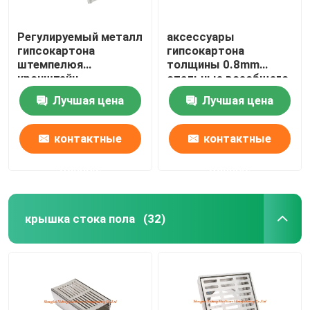
Регулируемый металл
аксессуары
гипсокартона
гипсокартона
штемпелюя
толщины 0.8mm
кронштейн
стальные всеобщего
гальванизированный
прямого совместного
Лучшая цена
Лучшая цена
частями стальной
соединителя профиля
контактные
контактные
данные
данные
крышка стока пола
(32)