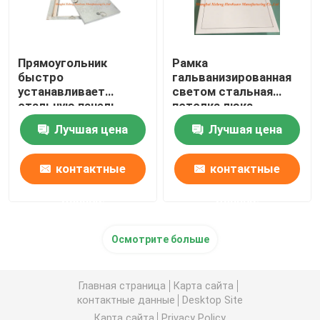
Прямоугольник
Рамка
быстро
гальванизированная
устанавливает
светом стальная
стальную панель
потолка люка
доступа с тяжелыми
дверцы входного
Лучшая цена
Лучшая цена
крюками люка 4
люка притока СК-
АПС-010
контактные
контактные
данные
данные
Осмотрите больше
Главная страница
Карта сайта
контактные данные
Desktop Site
Карта сайта
Privacy Policy