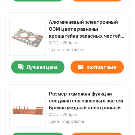
данные
Алюминиевый электронный
ОЭМ цвета равнины
кронштейна запасных частей
фиксированный
MOQ：200pcs
Цена：negotiable
Лучшая цена
контактные
данные
Размер таможни функции
соединителя запасных частей
Брауна медный электронный
MOQ：200pcs
Цена：negotiable