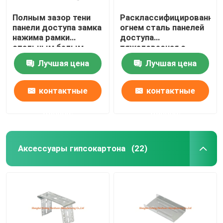
Полным зазор тени
Расклассифицированная
панели доступа замка
огнем сталь панелей
нажима рамки
доступа
стальным белым
тяжеловесная с
покрытый порошком
розовой доской гипса
Лучшая цена
Лучшая цена
для гипсокартона
контактные
контактные
данные
данные
Аксессуары гипсокартона
(22)