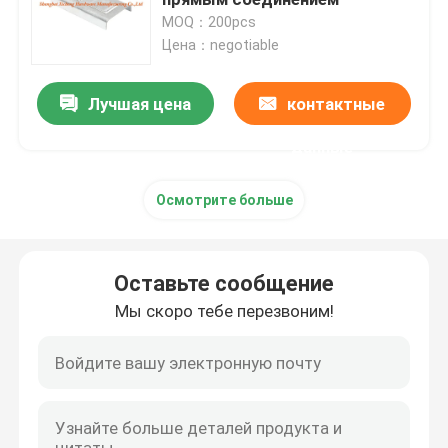
MOQ：200pcs
Цена：negotiable
крышка стока пола
Лучшая цена
контактные
Стальной люк
данные
Панель доступа ПВК
Осмотрите больше
Металл штемпелюя части
Оставьте сообщение
Струбцина зажима весны
Мы скоро тебе перезвоним!
стальной канал
стальной провод