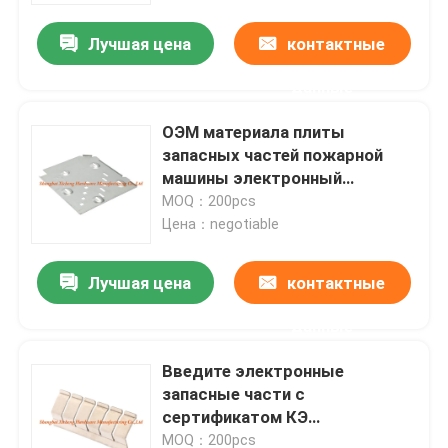
Лучшая цена
контактные
данные
ОЭМ материала плиты
запасных частей пожарной
машины электронный
алюминиевый доступный
MOQ：200pcs
Цена：negotiable
Лучшая цена
контактные
Дом
данные
Введите электронные
Продукты
запасные части с
сертификатом КЭ
нержавеющей стали
О нас
MOQ：200pcs