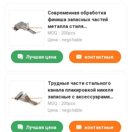
Современная обработка
финиша запасных частей
металла стиля
гальванизированная стальная
MOQ：200pcs
определяет размер 60
Цена：negotiable
Лучшая цена
контактные
данные
Трудные части стального
канала плакировкой никеля
запасные с аксессуарами
смертной казни через
MOQ：200pcs
повешение весны
Цена：negotiable
регулируемыми
Лучшая цена
контактные