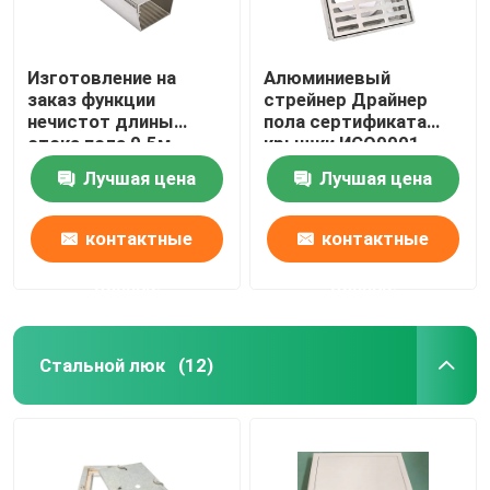
Изготовление на
Алюминиевый
заказ функции
стрейнер Драйнер
нечистот длины
пола сертификата
стока пола 0.5м
крышки ИСО9001
нержавеющей стали
стока пола квадрата
Лучшая цена
Лучшая цена
принимает
металла
контактные
контактные
данные
данные
Стальной люк
(12)