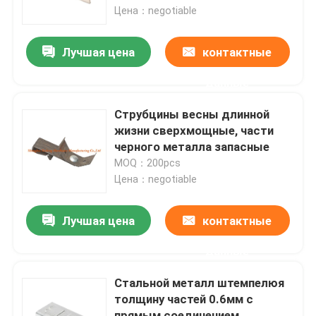
Цена：negotiable
Путешествие фабрики
Лучшая цена
контактные
данные
Проверка качества
Струбцины весны длинной
Свяжитесь мы
жизни сверхмощные, части
черного металла запасные
MOQ：200pcs
Спросите цитату
Цена：negotiable
Алюминиевая панель доступа
Лучшая цена
контактные
данные
Стальная панель доступа
Стальной металл штемпелюя
толщину частей 0.6мм с
Аксессуары гипсокартона
прямым соединением