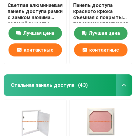
Светлая алюминиевая
Панель доступа
панель доступа рамки
красного крюка
с замком нажима
съемная с покрытым
зеленой высоты
порошком уплотнения
штукатурной плиты
белым
Лучшая цена
Лучшая цена
низкой особенным
контактные
контактные
данные
данные
Стальная панель доступа
(43)