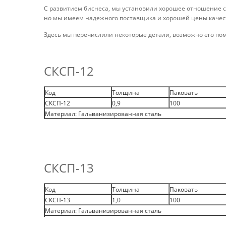
С развитием биснеса, мы установили хорошее отношение с
но мы имеем надежного поставщика и хорошей цены качеств
Здесь мы перечислили некоторые детали, возможно его пом
СКСП-12
Код
Толщина
Паковать
СКСП-12
0,9
100
Материал: Гальванизированная сталь
СКСП-13
Код
Толщина
Паковать
СКСП-13
1,0
100
Материал: Гальванизированная сталь