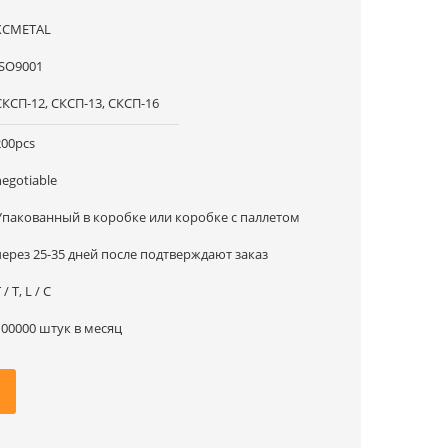
XCMETAL
ISO9001
СКСП-12, СКСП-13, СКСП-16
200pcs
negotiable
Упакованный в коробке или коробке с паллетом
через 25-35 дней после подтверждают заказ
 / T, L / C
100000 штук в месяц