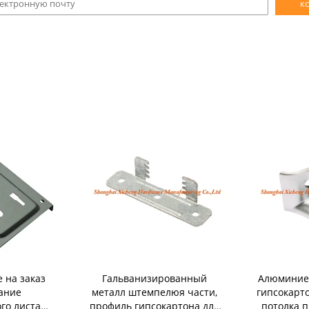
к
 на заказ
Гальванизированный
Алюминие
ание
металл штемпелюя части,
гипсокарт
го листа
профиль гипсокартона для
потолка п