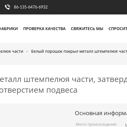
86-135-6476-6932
ФАБРИКИ
ПРОВЕРКА КАЧЕСТВА
СВЯЖИТЕСЬ МЫ
СПРОСИТ
елюя части
Белый порошок покрыл металл штемпелюя част
талл штемпелюя части, затвер
отверстием подвеса
Основная информ
Место происхождения: