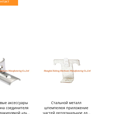
онтакт
вые аксессуары
Стальной металл
Порош
она соединителя
штемпелюя приложение
затверде
лакировкой «л»
частей ортогональное для
метал