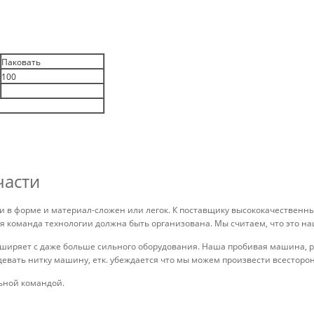
Паковать
100
части
 в форме и материал-сложен или легок. К поставщику высококачественн
я команда технологии должна быть организована. Мы считаем, что это н
иряет с даже больше сильного оборудования. Наша пробивая машина, ра
евать нитку машину, етк. убеждается что мы можем произвести всесторо
ьной командой.