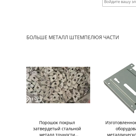
БОЛЬШЕ МЕТАЛЛ ШТЕМПЕЛЮЯ ЧАСТИ
металл
Порошок покрыл
Изготовленное
риложение
затвердетый стальной
оборудов
нальное для
металл точности
металлическо