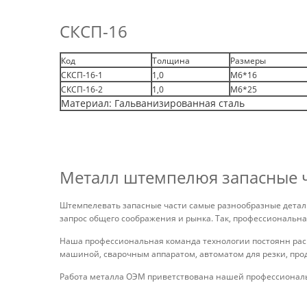
СКСП-16
Код
Толщина
Размеры
СКСП-16-1
1,0
М6*16
СКСП-16-2
1,0
М6*25
Материал: Гальванизированная сталь
Металл штемпелюя запасные 
Штемпелевать запасные части самые разнообразные детали
запрос общего соображения и рынка. Так, профессиональна
Наша профессиональная команда технологии постоянн расш
машиной, сварочным аппаратом, автоматом для резки, прод
Работа металла ОЭМ приветствована нашей профессионал