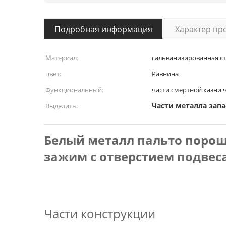
Подробная информация
Характер пр
Материал:
гальванизированная ст
цвет:
Равнина
Функциональный:
части смертной казни 
Части металла зап
Выделить:
Белый металл пальто порош
зажим с отверстием подвес
Части конструкции