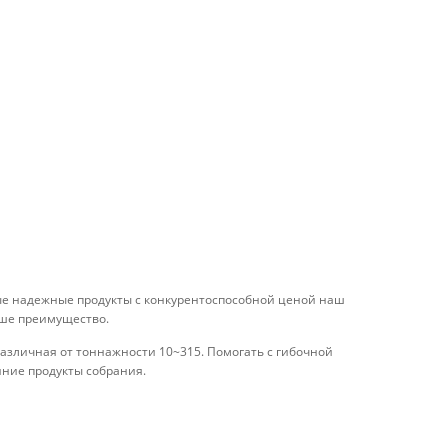
ые надежные продукты с конкурентоспособной ценой наш
аше преимущество.
зличная от тоннажности 10~315. Помогать с гибочной
нние продукты собрания.