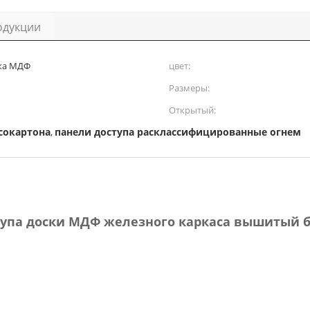
одукции
ска МДФ
цвет:
Размеры:
Открытый:
сокартона
панели доступа расклассифицированные огнем
,
тупа доски МДФ железного каркаса вышитый 