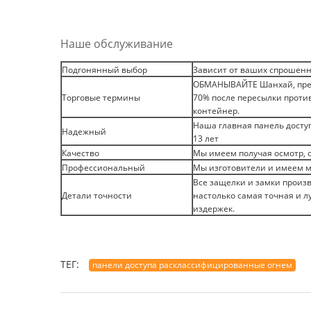
Наше обслуживание
Подгонянный выбор
Зависит от ваших спрошенн
ОБМАНЫВАЙТЕ Шанхай, предп
Торговые термины
70% после пересылки проти
контейнер.
Наша главная панель доступ
Надежный
13 лет
Качество
Мы имеем получая осмотр, 
Профессиональный
Мы изготовители и имеем м
Все защелки и замки прои
Детали точности
настолько самая точная и 
издержек.
ТЕГ:
панели доступа расклассифицированные огнем