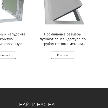
ный напудрите
Нормальные размеры
Панель 
окрытую
пускают панель доступа по
вышитой 
низированную
трубам потолка металла
стальная д
оступа потолка
осмотра
еталла
Контакт
Контакт
К
НАЙТИ НАС НА