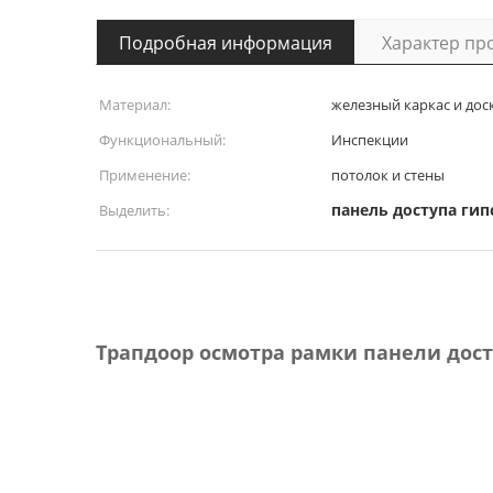
Подробная информация
Характер пр
Материал:
железный каркас и до
Функциональный:
Инспекции
Применение:
потолок и стены
панель доступа гип
Выделить:
Трапдоор осмотра рамки панели дос