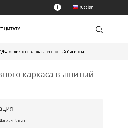
Russian
Е ЦИТАТУ
 МДФ железного каркаса вышитый бисером
езного каркаса вышитый
ация
Шанхай, Китай