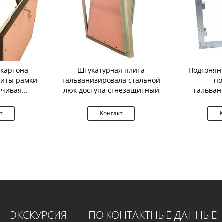
окартона
Штукатурная плита
Подгонян
литы рамки
гальванизировала стальной
п
йчивая
люк доступа огнезащитный
гальва
евая
панель д
м
т
Контакт
ЭКСКУРСИЯ ПО
КОНТАКТНЫЕ ДАННЫЕ