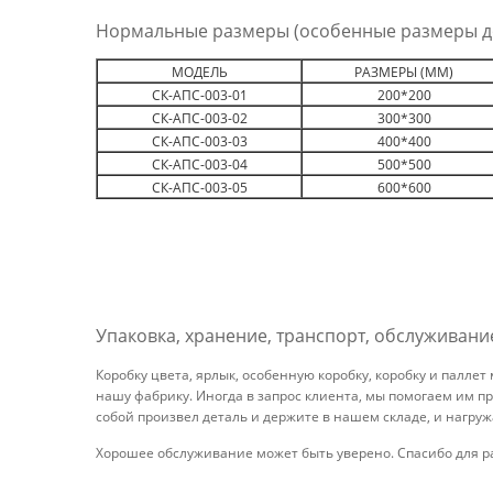
Нормальные размеры (особенные размеры д
МОДЕЛЬ
РАЗМЕРЫ (ММ)
СК-АПС-003-01
200*200
СК-АПС-003-02
300*300
СК-АПС-003-03
400*400
СК-АПС-003-04
500*500
СК-АПС-003-05
600*600
Упаковка, хранение, транспорт, обслуживани
Коробку цвета, ярлык, особенную коробку, коробку и палле
нашу фабрику. Иногда в запрос клиента, мы помогаем им пр
собой произвел деталь и держите в нашем складе, и нагру
Хорошее обслуживание может быть уверено. Спасибо для р