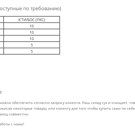
оступные по требованию)
К'ТИ/БОС (ПКС)
10
10
10
5
5
е
т можно обеспечить согласно запросу клиента. Наш склад сух и очищает, т
окисая некоторые товары, или клиенту для того чтобы купить сами по себ
жающ совместно.
аботы с нами!