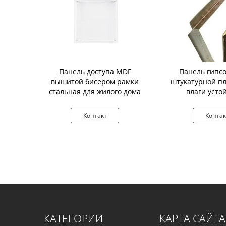
 размеры
Панель доступа MDF
Панель гипс
 доступа по
вышитой бисером рамки
штукатурной п
ка металла
стальная для жилого дома
влаги усто
ра
алюмини
кт
Контакт
Контак
КАТЕГОРИИ
КАРТА САЙТА