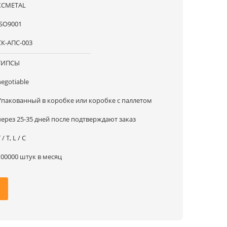
XCMETAL
ISO9001
СК-АПС-003
ТИПСЫ
negotiable
Упакованный в коробке или коробке с паллетом
через 25-35 дней после подтверждают заказ
 / T, L / C
100000 штук в месяц