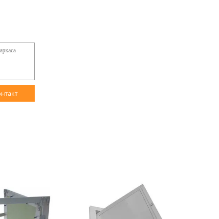
онтакт