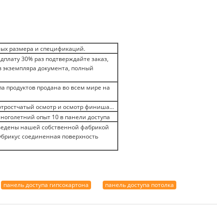
ых размера и спецификаций.
лату 30% раз подтверждайте заказ,
в экземпляра документа, полный
а продуктов продана во всем мире на
отростчатый осмотр и осмотр финиша…
ноголетний опыт 10 в панели доступа
зведены нашей собственной фабрикой
лубрикус соединенная поверхность
панель доступа гипсокартона
панель доступа потолка