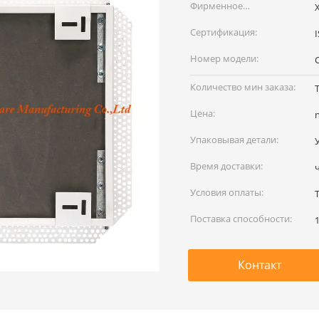
Фирменное
наименование:
Сертификация:
Номер модели:
Количество мин заказа:
Цена:
Упаковывая детали:
Время доставки:
Условия оплаты:
T
Поставка способности:
Контакт