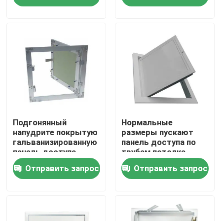
Путешествие фабрики
Проверка качества
Свяжитесь мы
Спросите цитату
Подгонянный
Нормальные
напудрите покрытую
размеры пускают
гальванизированную
панель доступа по
панель доступа
трубам потолка
Алюминиевая панель доступа
потолка металла
металла осмотра
Отправить запрос
Отправить запрос
Стальная панель доступа
Аксессуары гипсокартона