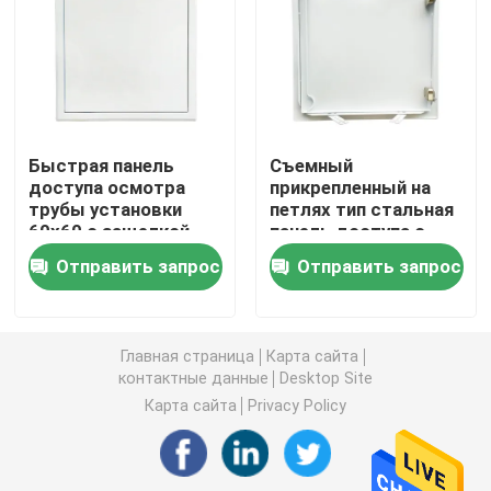
крышка стока пола
Стальной люк
Быстрая панель
Съемный
доступа осмотра
прикрепленный на
Панель доступа ПВК
трубы установки
петлях тип стальная
60x60 с защелкой
панель доступа с
подсказки
прорезанным замком
Металл штемпелюя части
Отправить запрос
Отправить запрос
Струбцина зажима весны
Главная страница
Карта сайта
контактные данные
Desktop Site
стальной канал
Карта сайта
Privacy Policy
стальной провод