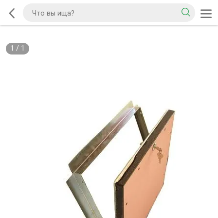
1
/
1