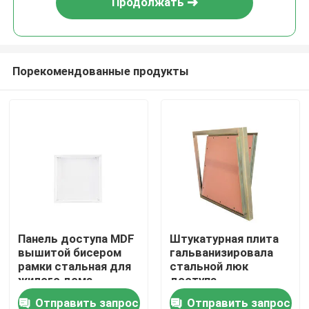
Продолжать
Порекомендованные продукты
Дом
Панель доступа MDF
Штукатурная плита
вышитой бисером
гальванизировала
Продукты
рамки стальная для
стальной люк
жилого дома
доступа
огнезащитный
Отправить запрос
Отправить запрос
О нас