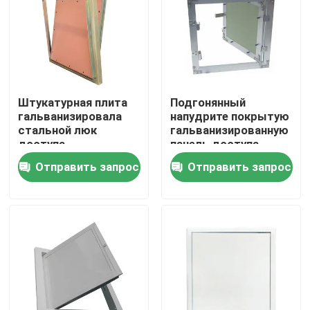
Путешествие фабрики
Проверка качества
Штукатурная плита
Подгонянный
гальванизировала
напудрите покрытую
Свяжитесь мы
стальной люк
гальванизированную
доступа
панель доступа
огнезащитный
потолка металла
Отправить запрос
Отправить запрос
Спросите цитату
Алюминиевая панель доступа
Стальная панель доступа
Аксессуары гипсокартона