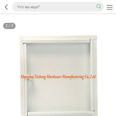
2
/
3