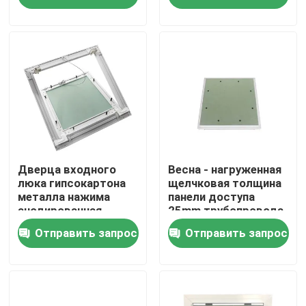
шарниром Pin
Путешествие фабрики
Проверка качества
Свяжитесь мы
Спросите цитату
Дверца входного
Весна - нагруженная
люка гипсокартона
щелчковая толщина
металла нажима
панели доступа
анодированная
25mm трубопровода
Алюминиевая панель доступа
замком
замка
Отправить запрос
Отправить запрос
поверхностная для
осмотра
Стальная панель доступа
Аксессуары гипсокартона