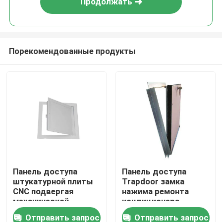
Продолжать
Порекомендованные продукты
Дом
Панель доступа
Панель доступа
штукатурной плиты
Trapdoor замка
Продукты
CNC подвергая
нажима ремонта
механической
кондиционера
обработке
алюминиевая
Отправить запрос
Отправить запрос
О нас
алюминиевая с