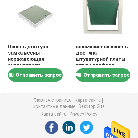
крышка стока пола
Стальной люк
Панель доступа
алюминиевая панель
замка весны
доступа
Панель доступа ПВК
нержавеющая
штукатурной плиты
анодировала
стены профиля
законченное
40x40 с шарниром
Металл штемпелюя части
Отправить запрос
Отправить запрос
Pin
Струбцина зажима весны
Главная страница
Карта сайта
контактные данные
Desktop Site
стальной канал
Карта сайта
Privacy Policy
стальной провод