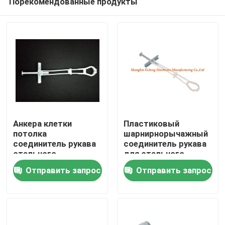
Порекомендованные продукты
Анкера клетки
Пластиковый
потолка
шарнирнорычажный
соединитель рукава
соединитель рукава
стального
для стального
Дом
пластиковый
применения анкера
Отправить запрос
Отправить запрос
шарнирнорычажный
клетки в потолках и
стенах
Продукты
О нас