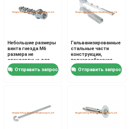
Путешествие фабрики
Проверка качества
Небольшие размеры
Гальванизированные
винта гнезда М6
стальные части
Свяжитесь мы
размера не
конструкции,
стандартные для
подковообразная
автоматических
функция КлампКовер
Отправить запрос
Отправить запрос
Спросите цитату
запасных частей
Алюминиевая панель доступа
Стальная панель доступа
Аксессуары гипсокартона