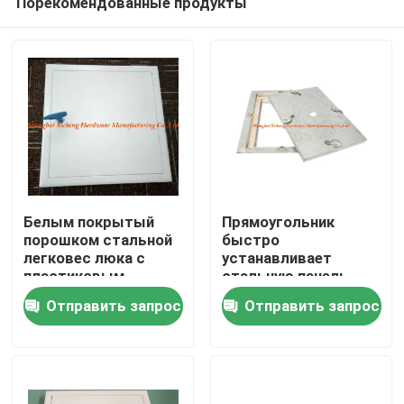
Порекомендованные продукты
Белым покрытый
Прямоугольник
порошком стальной
быстро
легковес люка с
устанавливает
пластиковым
стальную панель
Дом
ключом Буле
доступа с тяжелыми
Отправить запрос
Отправить запрос
крюками люка 4
Продукты
О нас