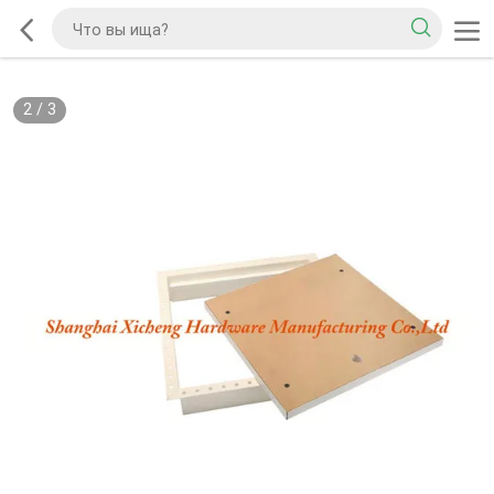
2
/
3