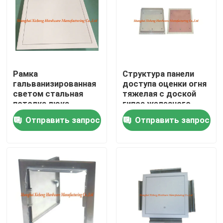
Путешествие фабрики
Проверка качества
Рамка
Структура панели
гальванизированная
доступа оценки огня
Свяжитесь мы
светом стальная
тяжелая с доской
потолка люка
гипса железного
дверцы входного
каркаса
Отправить запрос
Отправить запрос
Спросите цитату
люка притока СК-
АПС-010
Алюминиевая панель доступа
Стальная панель доступа
Аксессуары гипсокартона