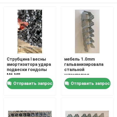
Струбцина l весны
мебель 1.0mm
амортизатора удара
гальванизировала
подвески гондолы
стальной
M6 M8
штемпелюя
сформировала
кронштейн зажима
Дом
Отправить запрос
Отправить запрос
металла u
Продукты
О нас