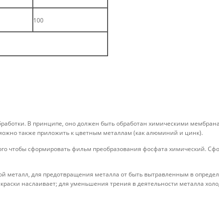
100
бработки. В принципе, оно должен быть обработан химическими мембран
можно также приложить к цветным металлам (как алюминий и цинк).
того чтобы сформировать фильм преобразования фосфата химический. С
 металл, для предотвращения металла от быть вытравленным в определен
краски наслаивает; для уменьшения трения в деятельности металла холо