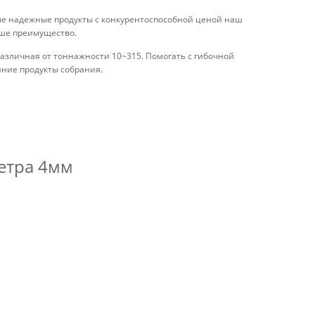
ые надежные продукты с конкурентоспособной ценой наш
аше преимущество.
зличная от тоннажности 10~315. Помогать с гибочной
нние продукты собрания.
етра 4мм