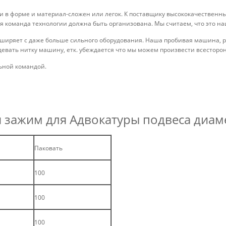
 в форме и материал-сложен или легок. К поставщику высококачественн
я команда технологии должна быть организована. Мы считаем, что это н
иряет с даже больше сильного оборудования. Наша пробивая машина, ра
евать нитку машину, етк. убеждается что мы можем произвести всесторо
ьной командой.
 зажим для Адвокатуры подвеса диам
Паковать
100
100
100