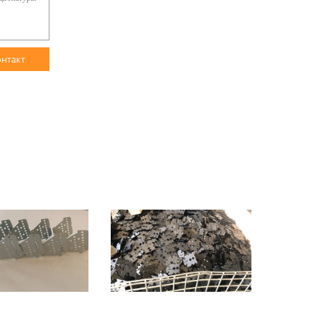
онтакт