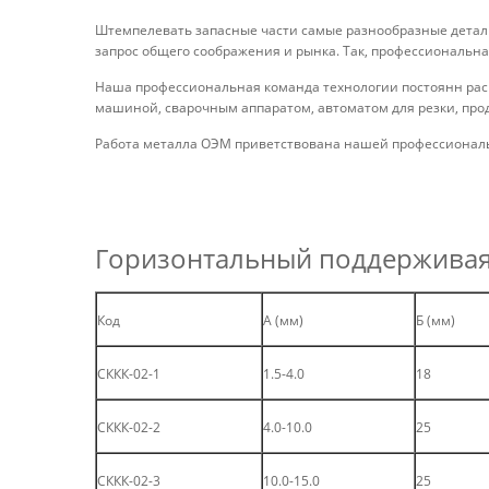
Штемпелевать запасные части самые разнообразные детали
запрос общего соображения и рынка. Так, профессиональна
Наша профессиональная команда технологии постоянн расш
машиной, сварочным аппаратом, автоматом для резки, прод
Работа металла ОЭМ приветствована нашей профессионал
Горизонтальный поддерживая
Код
А (мм)
Б (мм)
СККК-02-1
1.5-4.0
18
СККК-02-2
4.0-10.0
25
СККК-02-3
10.0-15.0
25