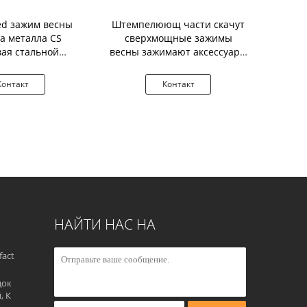
ed зажим весны
Штемпелюющ части скачут
Струбц
а металла CS
сверхмощные зажимы
амортиз
ая стальной
весны зажимают аксессуары
подвески 
вообразный
соединения
сфор
Контакт
Контакт
К
НАЙТИ НАС НА
fact
док
, К