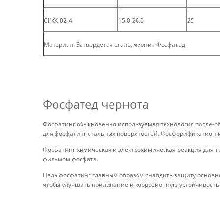
СККК-02-4
15.0-20.0
25
Материал: Затвердетая сталь, чернит Фосфатед
Фосфатед чернота
Фосфатинг обыкновенно используемая технология после-о
для фосфатинг стальных поверхностей. Фосфорификатион 
Фосфатинг химическая и электрохимическая реакция для 
фильмом фосфата.
Цель фосфатинг главным образом снабдить защиту основной
чтобы улучшить прилипание и коррозионную устойчивость 