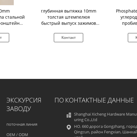
.0mm
глубинная вытяжка 10mm
Phosphat
ла стальной
толстая штемпелюя
углерод
ронштейн
быстрый выпуск зажимов
пробив
алла u
весны металла
подко
т
Контакт
ЭКСКУРСИЯ ПО
КОНТАКТНЫЕ ДАННЫЕ
ЗАВОДУ
Shanghai Xicheng Hardware Manu
uring Co.,Ltd
поточная линия
НО. 660 дорога Gongzhang, горо
Qingcun, район Fengxian, Шанхай
OEM / ODM