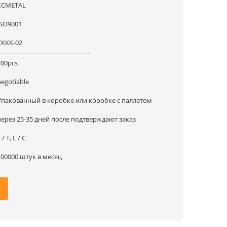
XCMETAL
ISO9001
СККК-02
200pcs
negotiable
Упакованный в коробке или коробке с паллетом
через 25-35 дней после подтверждают заказ
 / T, L / C
100000 штук в месяц