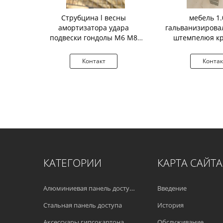
сти скачут
Струбцина l весны
мебель 1
е зажимы
амортизатора удара
гальванизирова
 аксессуары
подвески гондолы M6 M8
штемпелюя к
ения
сформировала
зажима мет
кт
Контакт
Контак
КАТЕГОРИИ
КАРТА САЙТА
Алюминиевая панель доступа
Введение
Стальная панель доступа
История
Аксессуары гипсокартона
Обслуживание