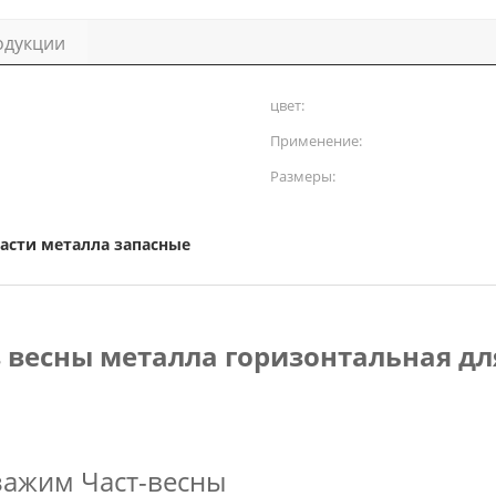
одукции
цвет:
Применение:
Размеры:
асти металла запасные
весны металла горизонтальная дл
зажим Част-весны