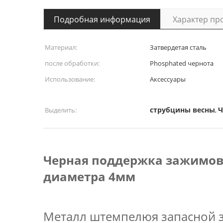
Подробная информация
Характер пр
Материал:
Затвердетая сталь
после обработки:
Phosphated чернота
Использование:
Аксессуары
струбцины весны
Ч
Выделить:
,
Черная поддержка зажимов 
диаметра 4мм
Металл штемпелюя запасной 