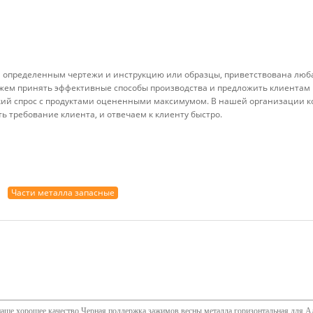
м определенным чертежи и инструкцию или образцы, приветствована люб
ожем принять эффективные способы производства и предложить клиентам 
кий спрос с продуктами оцененными максимумом. В нашей организации к
ь требование клиента, и отвечаем к клиенту быстро.
Части металла запасные