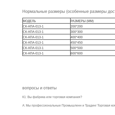
Нормальные размеры (особенные размеры дос
МОДЕЛЬ
РАЗМЕРЫ (ММ)
СК-АПА-013-1
200*200
СК-АПА-013-1
300*300
СК-АПА-013-1
400*400
СК-АПА-013-1
450*450
СК-АПА-013-1
500*500
СК-АПА-013-1
600*600
вопросы и ответы
К1: Вы фабрика или торговая компания?
А: Мы профессиональные Промышленн и Традинг Торговая ком