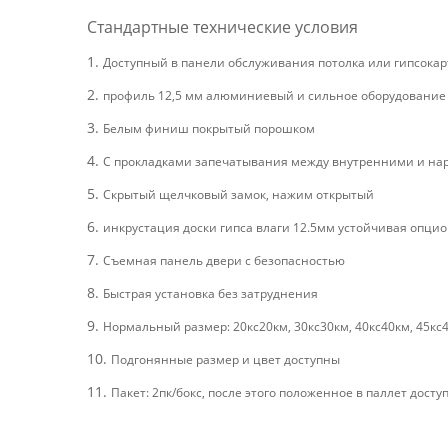
Стандартные технические условия
1.
Доступный в панели обслуживания потолка или гипсока
2.
профиль 12,5 мм алюминиевый и сильное оборудование
3.
Белым финиш покрытый порошком
4.
С прокладками запечатывания между внутренними и н
5.
Скрытый щелчковый замок, нажим открытый
6.
инкрустация доски гипса влаги 12.5мм устойчивая опцио
7.
Съемная панель двери с безопасностью
8.
Быстрая установка без затруднения
9.
Нормальный размер: 20кс20км, 30кс30км, 40кс40км, 45кс4
10.
Подгонянные размер и цвет доступны
11.
Пакет: 2пк/бокс, после этого положенное в паллет досту