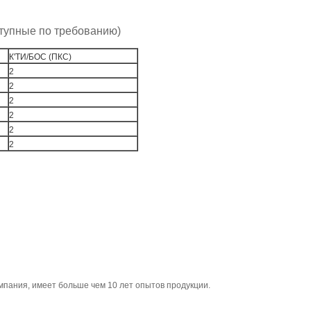
тупные по требованию)
К'ТИ/БОС (ПКС)
2
2
2
2
2
2
пания, имеет больше чем 10 лет опытов продукции.