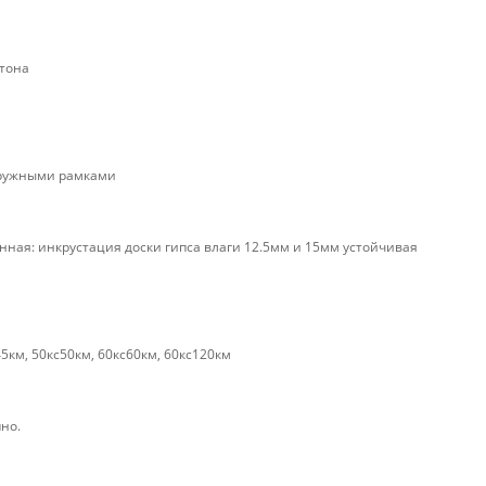
ртона
аружными рамками
нная: инкрустация доски гипса влаги 12.5мм и 15мм устойчивая
5км, 50кс50км, 60кс60км, 60кс120км
пно.