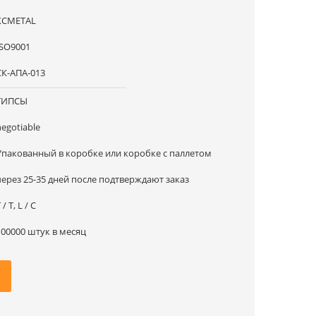
XCMETAL
ISO9001
СК-АПА-013
ТИПСЫ
negotiable
Упакованный в коробке или коробке с паллетом
через 25-35 дней после подтверждают заказ
 / T, L / C
100000 штук в месяц