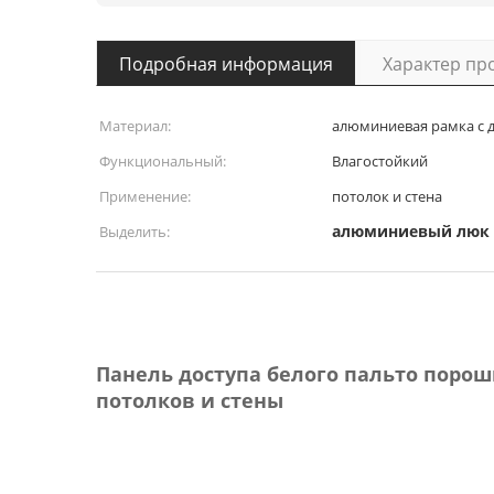
Подробная информация
Характер пр
Материал:
алюминиевая рамка с д
Функциональный:
Влагостойкий
Применение:
потолок и стена
алюминиевый люк 
Выделить:
Панель доступа белого пальто пор
потолков и стены