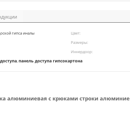
одукции
оской гипса иналы
Цвет:
Размеры:
Иннердоор:
доступа
панель доступа гипсокартона
,
ошка алюминиевая с крюками строки алюмини