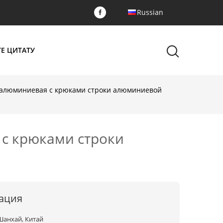
Russian
Е ЦИТАТУ
 алюминиевая с крюками строки алюминиевой
с крюками строки
ация
Шанхай, Китай