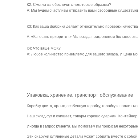
К2: Смогли вы обеспечить некоторые образцы?
А: Мы будем счастливы отправить вами свободные существующ
К3: Как ваша фабрика делает относительно проверки качеств
А: «Качество приоритет.» Мы всегда прикрепляем большое знач
К4: Что ваше МОК?
А: Любое количество приемлемо для вашего заказа. И цена м
Упаковка, хранение, транспорт, обслуживание
Коробку цвета, ярлык, особенную коробку, коробку и паллет м
Наш склад сух и очищает, товары хорошо сдержан. Контейнер 
Иногда в запрос клиента, мы помогаем им прокисая некоторые 
Эти снаружи купленные детали может собрать вместе с собой