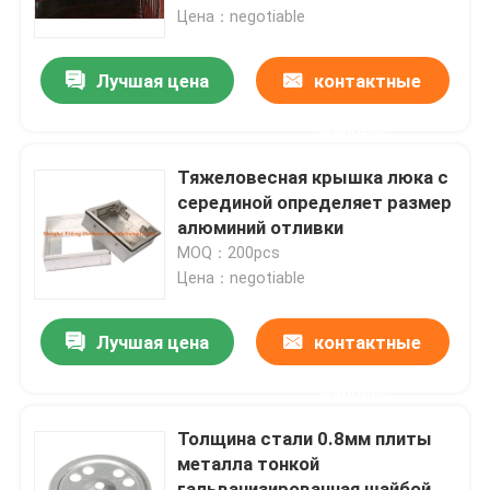
Цена：negotiable
Путешествие фабрики
Лучшая цена
контактные
данные
Проверка качества
Тяжеловесная крышка люка с
Свяжитесь мы
серединой определяет размер
алюминий отливки
MOQ：200pcs
Спросите цитату
Цена：negotiable
Алюминиевая панель доступа
Лучшая цена
контактные
данные
Стальная панель доступа
Толщина стали 0.8мм плиты
металла тонкой
Аксессуары гипсокартона
гальванизированная шайбой