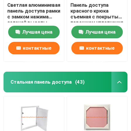
Светлая алюминиевая
Панель доступа
панель доступа рамки
красного крюка
с замком нажима
съемная с покрытым
зеленой высоты
порошком уплотнения
штукатурной плиты
белым
Лучшая цена
Лучшая цена
низкой особенным
контактные
контактные
данные
данные
Стальная панель доступа
(43)