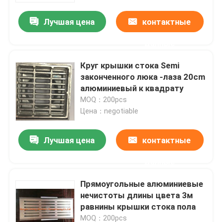
Лучшая цена
контактные
данные
Круг крышки стока Semi
законченного люка -лаза 20cm
алюминиевый к квадрату
MOQ：200pcs
Цена：negotiable
Лучшая цена
контактные
Дом
данные
Прямоугольные алюминиевые
Продукты
нечистоты длины цвета 3м
равнины крышки стока пола
О нас
MOQ：200pcs