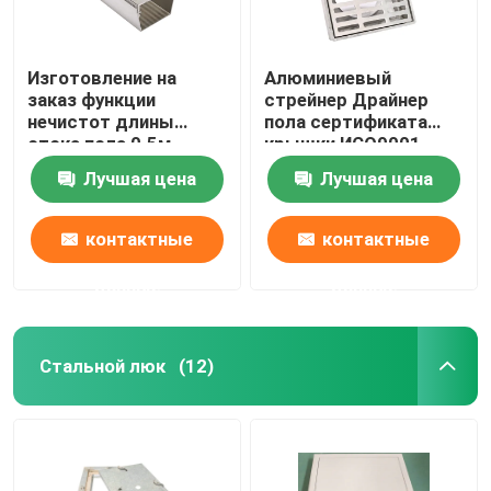
Изготовление на
Алюминиевый
заказ функции
стрейнер Драйнер
нечистот длины
пола сертификата
стока пола 0.5м
крышки ИСО9001
нержавеющей стали
стока пола квадрата
Лучшая цена
Лучшая цена
принимает
металла
контактные
контактные
данные
данные
Стальной люк
(12)