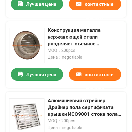
Лучшая цена
контактные
данные
Конструкция металла
нержавеющей стали
разделяет съемное
применение крышки в поле
MOQ：200pcs
Цена：negotiable
Лучшая цена
контактные
данные
Алюминиевый стрейнер
Драйнер пола сертификата
крышки ИСО9001 стока пола
квадрата металла
MOQ：200pcs
Цена：negotiable