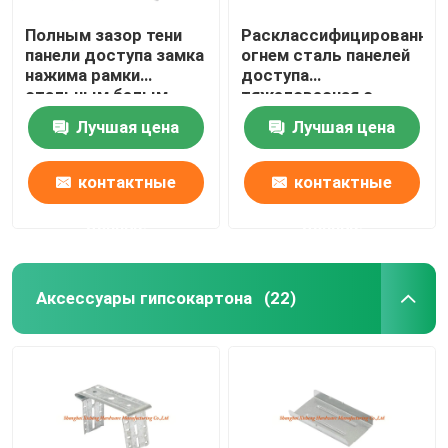
Полным зазор тени
Расклассифицированная
панели доступа замка
огнем сталь панелей
нажима рамки
доступа
стальным белым
тяжеловесная с
покрытый порошком
розовой доской гипса
Лучшая цена
Лучшая цена
для гипсокартона
контактные
контактные
данные
данные
Аксессуары гипсокартона
(22)