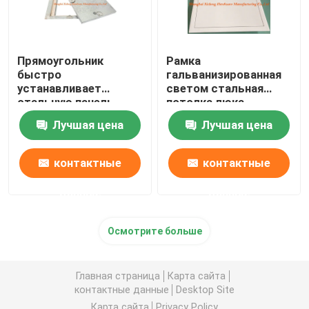
Прямоугольник
Рамка
быстро
гальванизированная
устанавливает
светом стальная
стальную панель
потолка люка
доступа с тяжелыми
дверцы входного
Лучшая цена
Лучшая цена
крюками люка 4
люка притока СК-
АПС-010
контактные
контактные
данные
данные
Осмотрите больше
Главная страница
Карта сайта
контактные данные
Desktop Site
Карта сайта
Privacy Policy