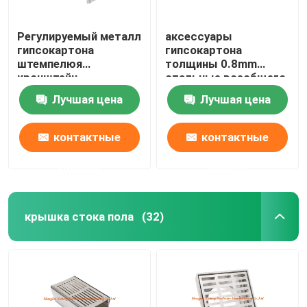
Регулируемый металл
аксессуары
гипсокартона
гипсокартона
штемпелюя
толщины 0.8mm
кронштейн
стальные всеобщего
гальванизированный
прямого совместного
Лучшая цена
Лучшая цена
частями стальной
соединителя профиля
контактные
контактные
данные
данные
крышка стока пола
(32)