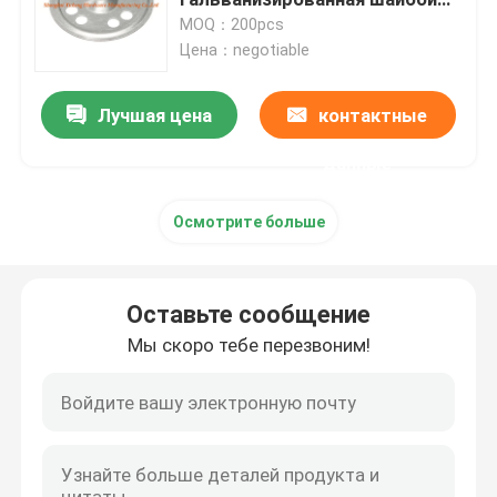
для конструкции
MOQ：200pcs
Цена：negotiable
крышка стока пола
Лучшая цена
контактные
Стальной люк
данные
Панель доступа ПВК
Осмотрите больше
Металл штемпелюя части
Оставьте сообщение
Струбцина зажима весны
Мы скоро тебе перезвоним!
стальной канал
стальной провод