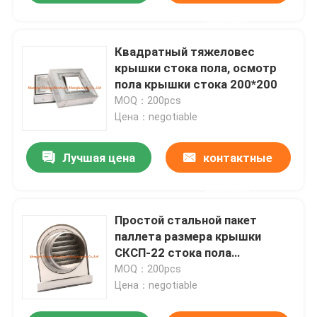
данные
Квадратный тяжеловес
крышки стока пола, осмотр
пола крышки стока 200*200
MOQ：200pcs
Цена：negotiable
Лучшая цена
контактные
данные
Простой стальной пакет
паллета размера крышки
СКСП-22 стока пола
изготовленный на заказ
MOQ：200pcs
Цена：negotiable